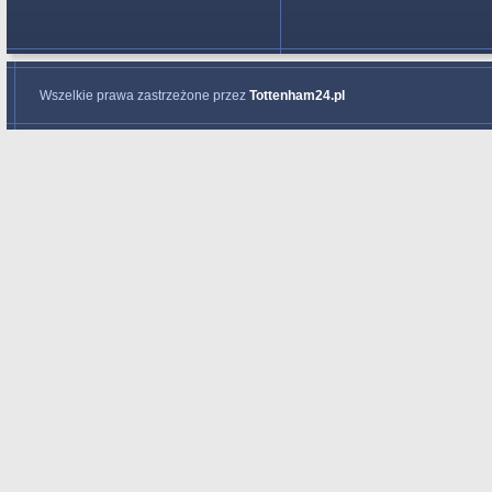
Wszelkie prawa zastrzeżone przez
Tottenham24.pl