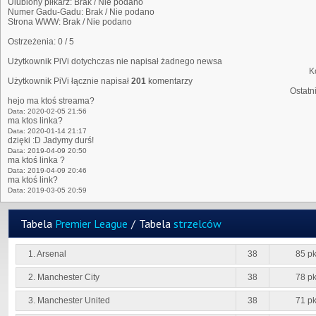
Ulubiony piłkarz:
Brak / Nie podano
Numer Gadu-Gadu:
Brak / Nie podano
Strona WWW:
Brak / Nie podano
Ostrzeżenia:
0 / 5
Użytkownik PiVi dotychczas nie napisał żadnego newsa
K
Użytkownik PiVi łącznie napisał
201
komentarzy
Ostatn
hejo ma ktoś streama?
Data: 2020-02-05 21:56
ma ktos linka?
Data: 2020-01-14 21:17
dzięki :D Jadymy durś!
Data: 2019-04-09 20:50
ma ktoś linka ?
Data: 2019-04-09 20:46
ma ktoś link?
Data: 2019-03-05 20:59
Tabela
Premier League
/
Tabela
strzelców
1. Arsenal
38
85 pk
2. Manchester City
38
78 pk
3. Manchester United
38
71 pk