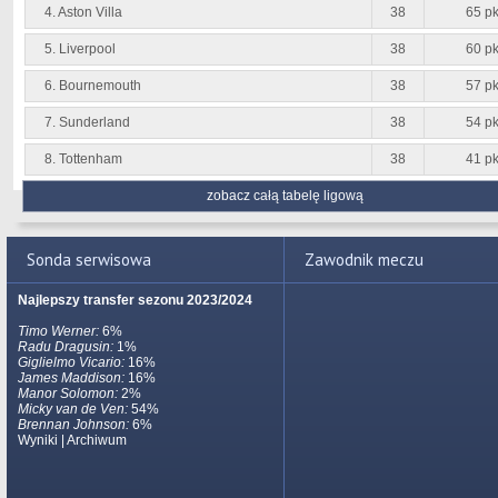
4. Aston Villa
38
65 pk
5. Liverpool
38
60 pk
6. Bournemouth
38
57 pk
7. Sunderland
38
54 pk
8. Tottenham
38
41 pk
zobacz całą tabelę ligową
Sonda serwisowa
Zawodnik meczu
Najlepszy transfer sezonu 2023/2024
Timo Werner:
6%
Radu Dragusin:
1%
Giglielmo Vicario:
16%
James Maddison:
16%
Manor Solomon:
2%
Micky van de Ven:
54%
Brennan Johnson:
6%
Wyniki
|
Archiwum